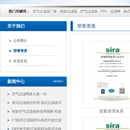
热门关键词：
空气过滤器厂家
初效过滤器
空气过滤器
FFU
过滤网
袋
关于我们
荣誉资质
公司简介
荣誉资质
企业文化
新闻中心
MORE+
空气过滤网多久换一次
袋式过滤器的作用 袋式过滤器可
质量管理体系
以干什么
初效空气过滤器的使用期限 初效
过滤器可以使用多久
F7袋式过滤器85%袋式中效过滤
袋
F9中效无框过滤袋95%袋式中效