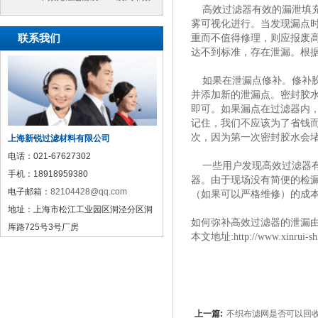
高效过滤器有效的漏泄填充
过滤袋
雾可视化进行。当发现漏点
联系我们
重而不值得修理，则应报废
达不到标准，存在泄漏。根
如果在泄漏点修补。修补胶
并添加新的泄漏点。密封胶
即可。如果漏点在过滤器内
记住，我们不应该为了省钱
次，因为第一次密封胶水会
上海新锐过滤材料有限公司
电话：
021-67627302
一些用户发现高效过滤器有
手机：
18918959380
器。由于现场没有简便的检
电子邮箱：
82104428@qq.com
（如果可以严格维修）的成
地址：
上海市松江工业园区洞泾分区洞
如何弥补高效过滤器的泄漏
厍路725号3号厂房
本文地址
:
http://www.xinrui-s
上一篇:
不织布滤网是否可以回