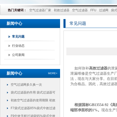
热门关键词：
空气过滤器厂家
初效过滤器
空气过滤器
FFU
过滤网
袋
新闻中心
常见问题
常见问题
行业动态
公司新闻
如何弥补
高效过滤器
的泄
新闻中心
泄漏维修是空气过滤器生产
MORE+
法，现在与大家分享。在目
为合格品。因此，高效过滤
空气过滤网多久换一次
袋式过滤器的作用 袋式过滤器可
以干什么
初效空气过滤器的使用期限 初效
根据国标
GB13554-
过滤器可以使用多久
F7袋式过滤器85%袋式中效过滤
端部净面积的1%。
现在生产
袋
F9中效无框过滤袋95%袋式中效