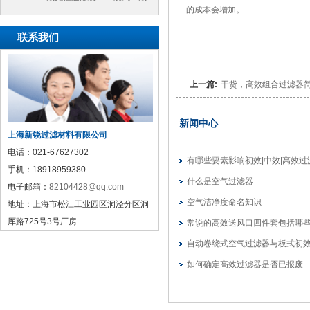
的成本会增加。
过滤袋
联系我们
上一篇:
干货，高效组合过滤器
新闻中心
上海新锐过滤材料有限公司
电话：
021-67627302
有哪些要素影响初效|中效|高效
手机：
18918959380
什么是空气过滤器
电子邮箱：
82104428@qq.com
空气洁净度命名知识
地址：
上海市松江工业园区洞泾分区洞
厍路725号3号厂房
常说的高效送风口四件套包括哪
自动卷绕式空气过滤器与板式初
对比
如何确定高效过滤器是否已报废