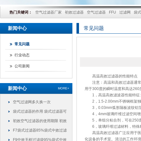
热门关键词：
空气过滤器厂家
初效过滤器
空气过滤器
FFU
过滤网
袋
新闻中心
常见问题
常见问题
行业动态
公司新闻
高温高效过滤器的性能特点
注意：高温和高效过滤器通常具
新闻中心
MORE+
用于300度的瞬时温度和高达26
1，高温高效滤波器性能特征:
2，1.5-2.00mm不锈钢框
空气过滤网多久换一次
3，0.03mm弧形隔板波纹铝
袋式过滤器的作用 袋式过滤器可
4，4mm玻璃纤维过滤空间增
5，单组分粘合剂，可在250
以干什么
初效空气过滤器的使用期限 初效
6，玻璃纤维过滤材料，特殊
过滤器可以使用多久
F7袋式过滤器85%袋式中效过滤
高温高效过滤器广泛应用于医院
化设备的手术室。清洁的工作环
袋
F9中效无框过滤袋95%袋式中效